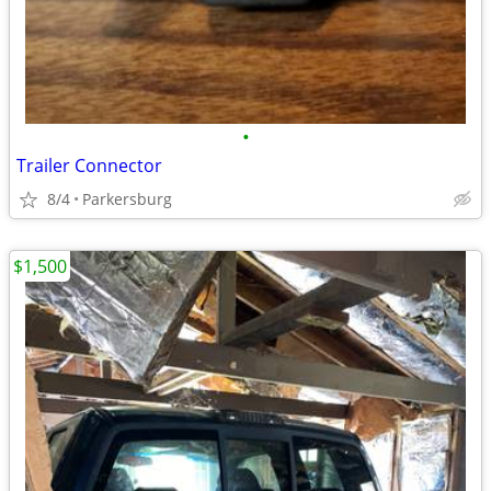
•
Trailer Connector
8/4
Parkersburg
$1,500