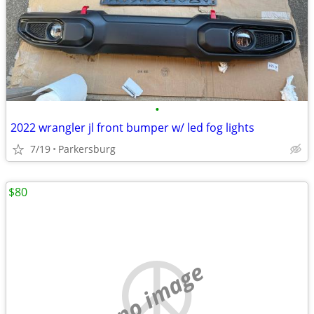
•
2022 wrangler jl front bumper w/ led fog lights
7/19
Parkersburg
$80
no image