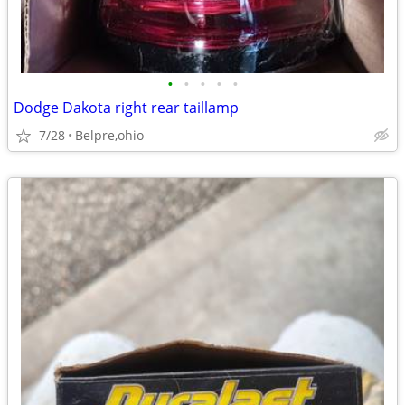
•
•
•
•
•
Dodge Dakota right rear taillamp
7/28
Belpre,ohio