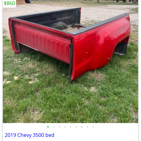
$860
•
•
•
•
•
•
•
•
•
2019 Chevy 3500 bed