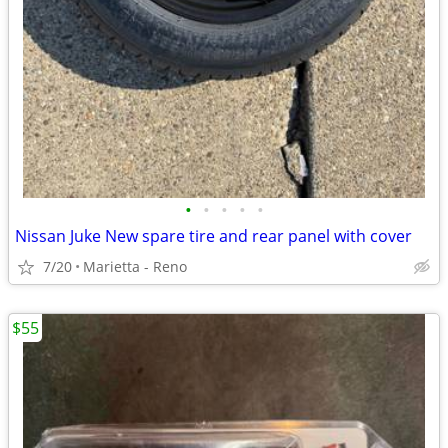
•
•
•
•
•
Nissan Juke New spare tire and rear panel with cover
7/20
Marietta - Reno
$55