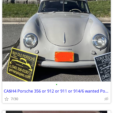
•
CA$H4 Porsche 356 or 912 or 911 or 914/6 wanted Porsche 993 964 to
7/30