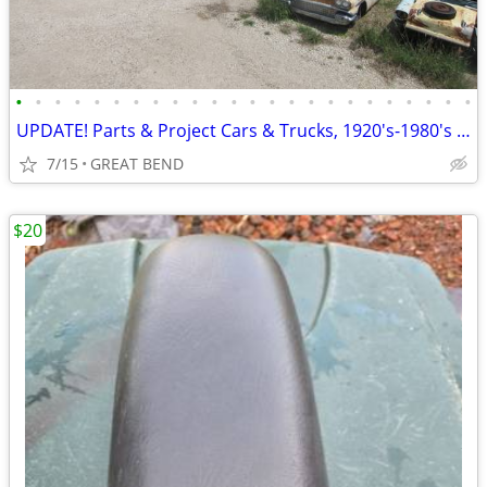
•
•
•
•
•
•
•
•
•
•
•
•
•
•
•
•
•
•
•
•
•
•
•
•
UPDATE! Parts & Project Cars & Trucks, 1920's-1980's 2,000 Cars
7/15
GREAT BEND
$20