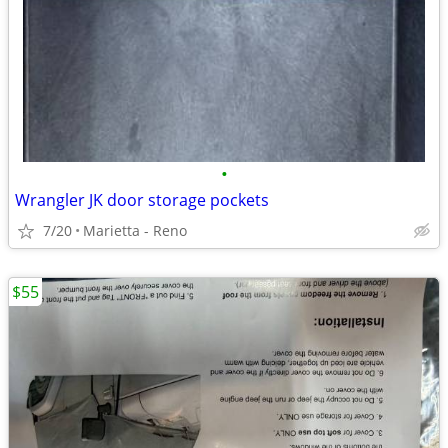
•
Wrangler JK door storage pockets
7/20
Marietta - Reno
$55