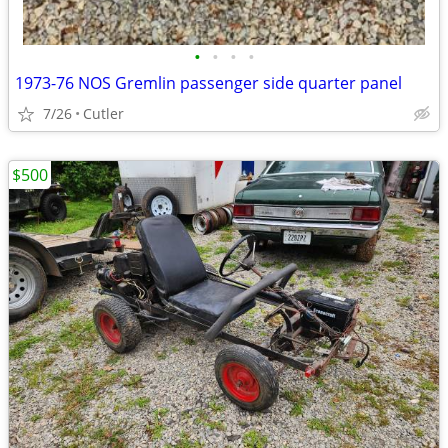
•
•
•
•
1973-76 NOS Gremlin passenger side quarter panel
7/26
Cutler
$500