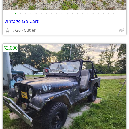
•
•
•
•
•
•
•
•
•
•
•
•
•
•
•
•
•
•
•
•
Vintage Go Cart
7/26
Cutler
$2,000