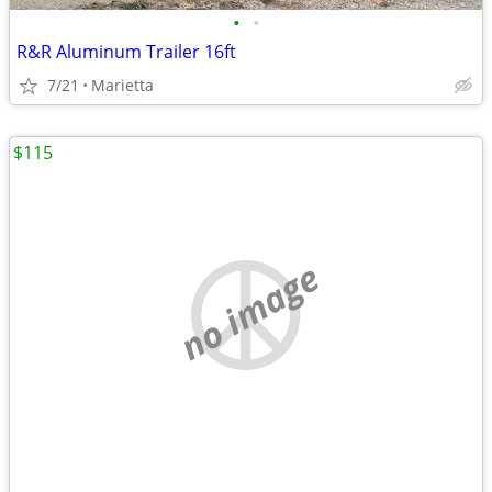
•
•
R&R Aluminum Trailer 16ft
7/21
Marietta
$115
no image