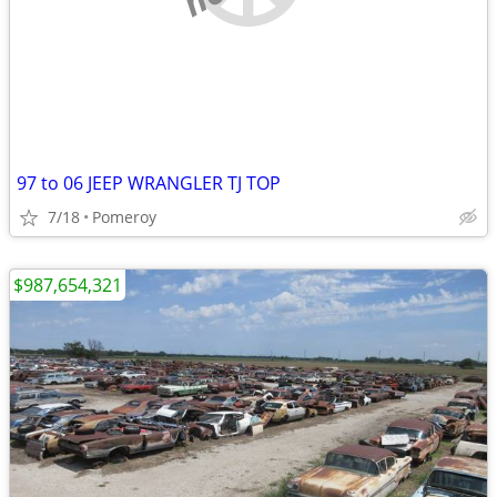
97 to 06 JEEP WRANGLER TJ TOP
7/18
Pomeroy
$987,654,321