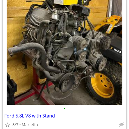
•
Ford 5.8L V8 with Stand
8/7
Marietta