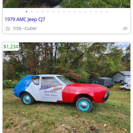
•
•
•
•
•
•
•
•
•
•
•
•
•
•
•
•
1979 AMC Jeep CJ7
7/26
Cutler
$1,234