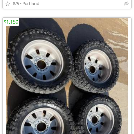
8/5
Portland
$1,150