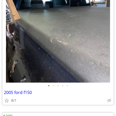
•
•
•
•
•
2005 ford f150
8/1