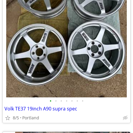
•
•
•
•
•
•
•
Volk TE37 19inch A90 supra spec
8/5
Portland