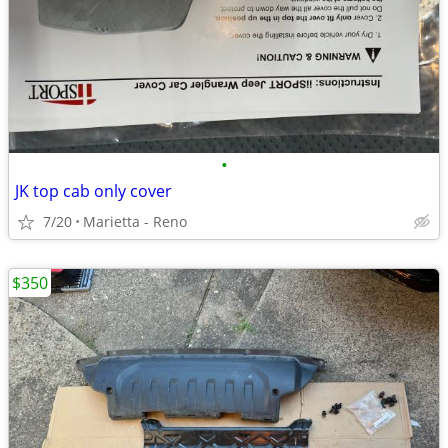
•
JK top cab only cover
7/20
Marietta - Reno
$350