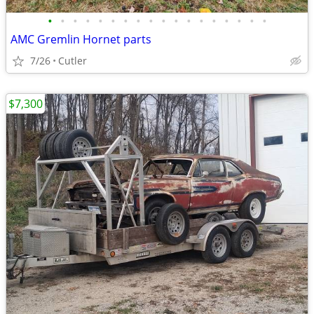
•
•
•
•
•
•
•
•
•
•
•
•
•
•
•
•
•
•
AMC Gremlin Hornet parts
7/26
Cutler
$7,300