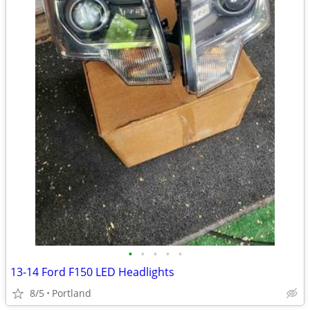
•
•
•
•
•
13-14 Ford F150 LED Headlights
8/5
Portland