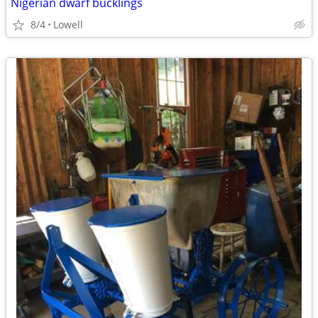
Nigerian dwarf bucklings
8/4
Lowell