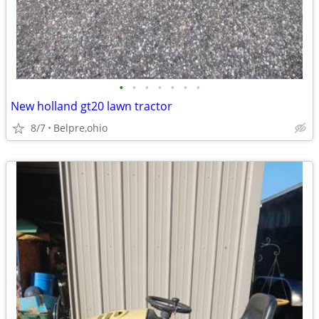
•
•
•
•
•
•
•
New holland gt20 lawn tractor
8/7
Belpre,ohio