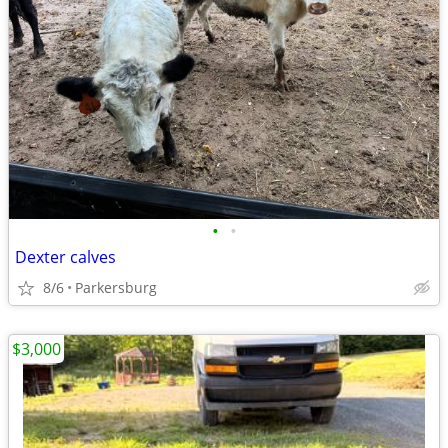
•
•
Dexter calves
8/6
Parkersburg
$3,000