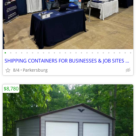
•
•
•
•
•
•
•
•
•
•
•
•
•
•
•
•
•
•
•
•
•
•
•
•
SHIPPING CONTAINERS FOR BUSINESSES & JOB SITES 681-381-3206
8/4
Parkersburg
$8,780