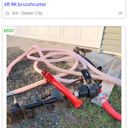
6ft RK brusshcutter
8/6
Dexter City
$800