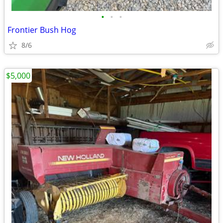
•
•
•
Frontier Bush Hog
8/6
$5,000