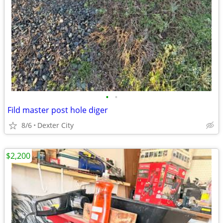
•
•
Fild master post hole diger
8/6
Dexter City
$2,200