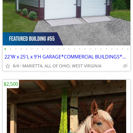
•
•
•
•
•
•
•
•
•
•
•
•
•
•
•
•
•
•
•
•
•
•
•
•
22'W x 25'L x 9'H GARAGE*COMMERCIAL BUILDINGS*BARNS*RV COVERS
8/4
MARIETTA, ALL OF OHIO, WEST VIRGINIA
$2,500