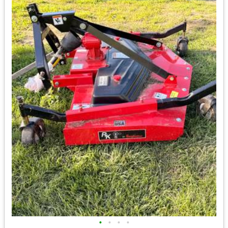
•
•
•
•