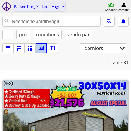
Parkersburg
Jardin+agri.
Annonce
compte
+
prix
conditions
vendu par
derniers
1 - 2
de 81