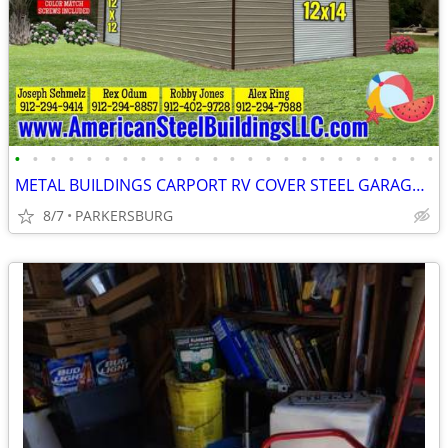
•
•
•
•
•
•
•
•
•
•
•
•
•
•
•
•
•
•
•
•
•
•
•
•
METAL BUILDINGS CARPORT RV COVER STEEL GARAGE METAL BUILDING POLE BARN
8/7
PARKERSBURG