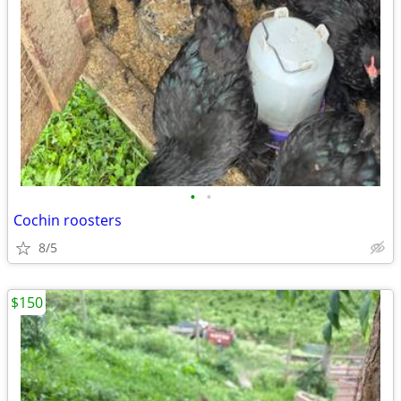
•
•
Cochin roosters
8/5
$150