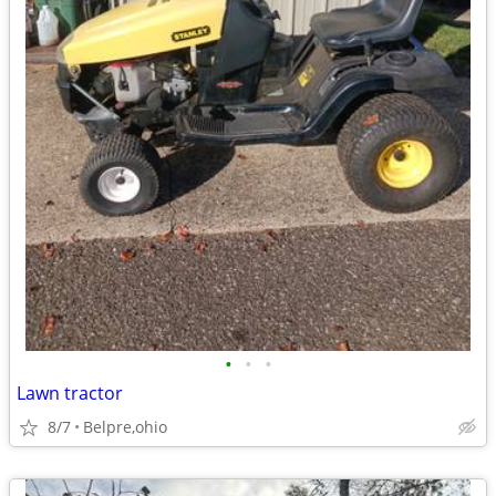
•
•
•
Lawn tractor
8/7
Belpre,ohio