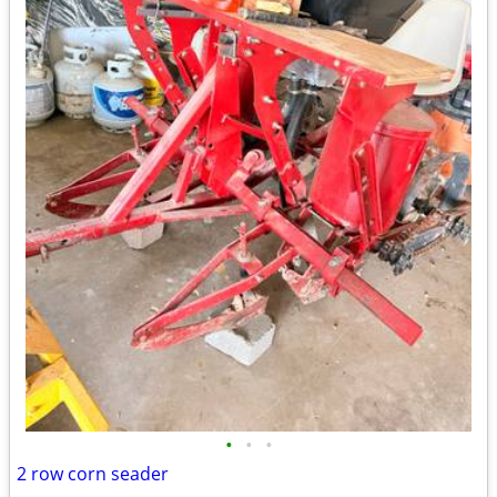
•
•
•
2 row corn seader