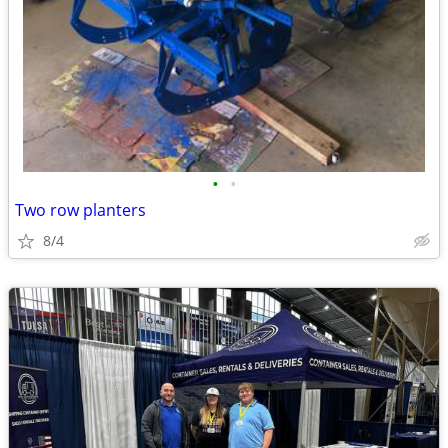
•
•
Two row planters
8/4