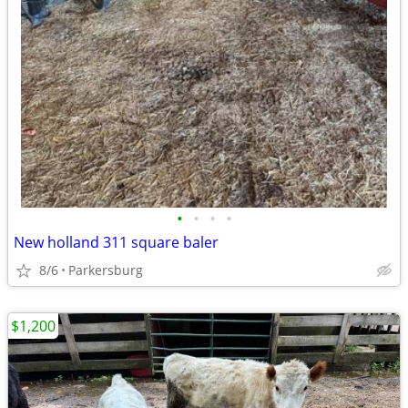
•
•
•
•
New holland 311 square baler
8/6
Parkersburg
$1,200