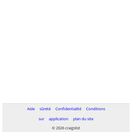
Aide
sûreté
Confidentialité
Conditions
sur
application
plan du site
© 2026 craigslist