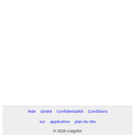
Aide
sûreté
Confidentialité
Conditions
sur
application
plan du site
© 2026 craigslist