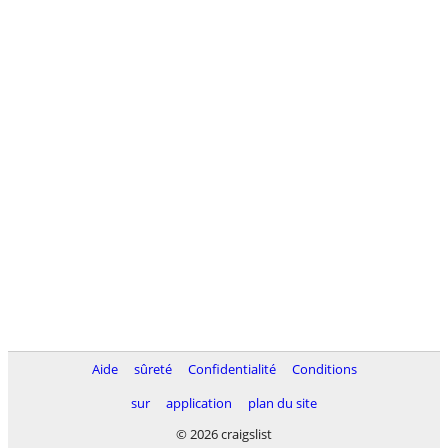
Aide
sûreté
Confidentialité
Conditions
sur
application
plan du site
© 2026 craigslist