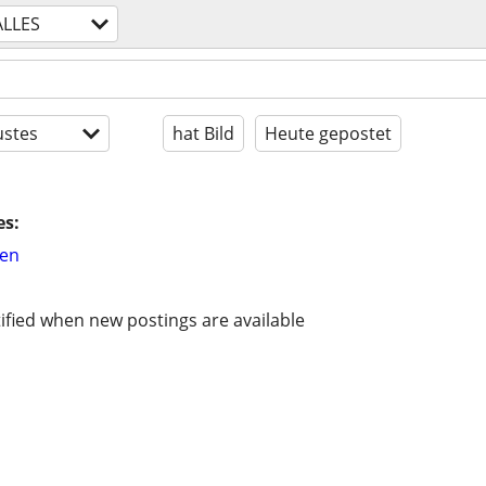
ALLES
stes
hat Bild
Heute gepostet
es:
hen
ified when new postings are available