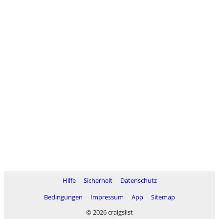
Hilfe
Sicherheit
Datenschutz
Bedingungen
Impressum
App
Sitemap
© 2026 craigslist