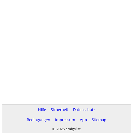
Hilfe
Sicherheit
Datenschutz
Bedingungen
Impressum
App
Sitemap
© 2026 craigslist