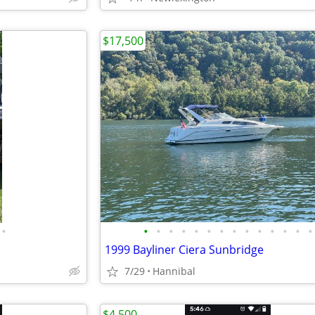
$17,500
•
•
•
•
•
•
•
•
•
•
•
•
•
•
•
1999 Bayliner Ciera Sunbridge
7/29
Hannibal
$4,500