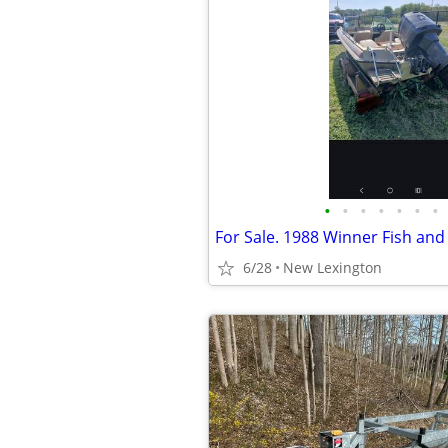
•
•
•
•
•
•
•
For Sale. 1988 Winner Fish and
6/28
New Lexington