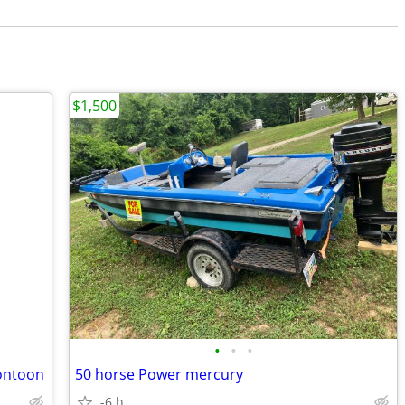
$1,500
•
•
•
pontoon
50 horse Power mercury
-6 h