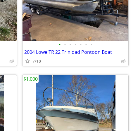
•
•
•
•
•
•
•
2004 Lowe TR 22 Trinidad Pontoon Boat
7/18
$1,000