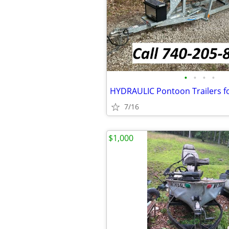
•
•
•
•
HYDRAULIC Pontoon Trailers f
7/16
$1,000