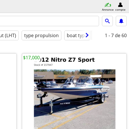
Annonce
compte
ut (LHT)
type propulsion
boat type
conditions
1 - 7
de 60
$17,000