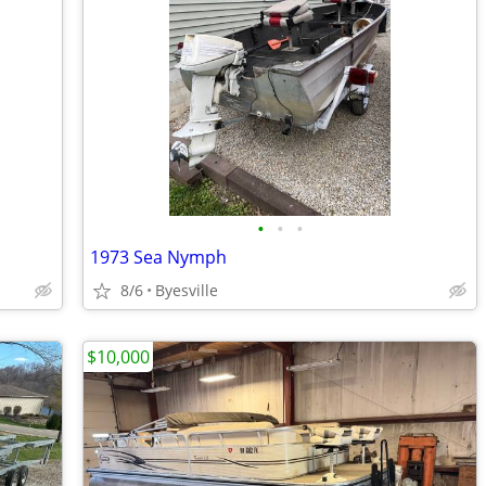
•
•
•
1973 Sea Nymph
8/6
Byesville
$10,000