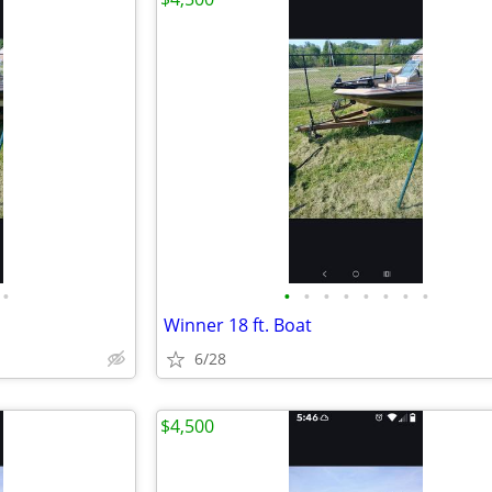
•
•
•
•
•
•
•
•
•
Winner 18 ft. Boat
6/28
$4,500