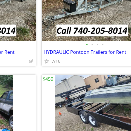
•
•
•
•
or Rent
HYDRAULIC Pontoon Trailers for Rent
7/16
$450