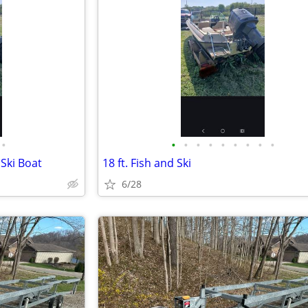
•
•
•
•
•
•
•
•
•
•
 Ski Boat
18 ft. Fish and Ski
6/28