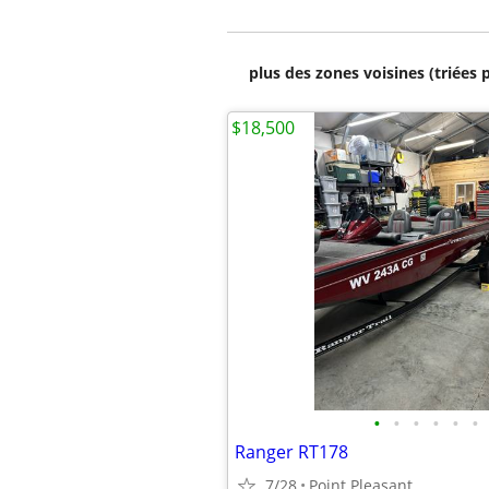
plus des zones voisines (triées 
$18,500
•
•
•
•
•
•
Ranger RT178
7/28
Point Pleasant