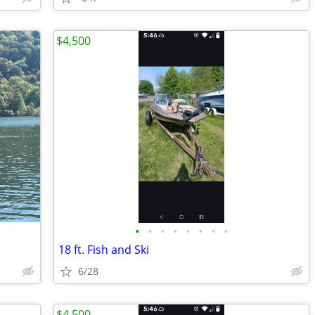
$4,500
•
•
•
•
•
•
•
•
18 ft. Fish and Ski
6/28
$4,500