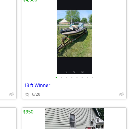
•
•
•
•
•
•
•
•
18 ft Winner
6/28
$950