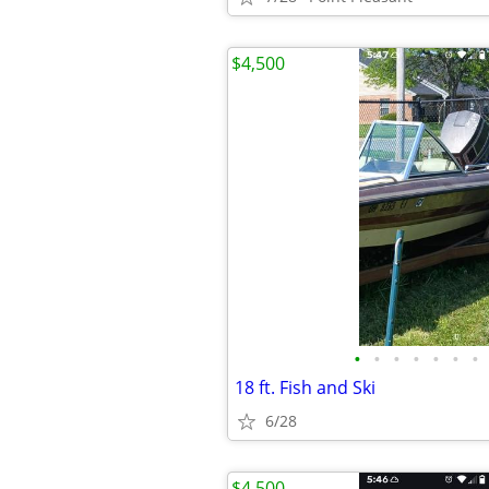
$4,500
•
•
•
•
•
•
•
18 ft. Fish and Ski
6/28
$4,500