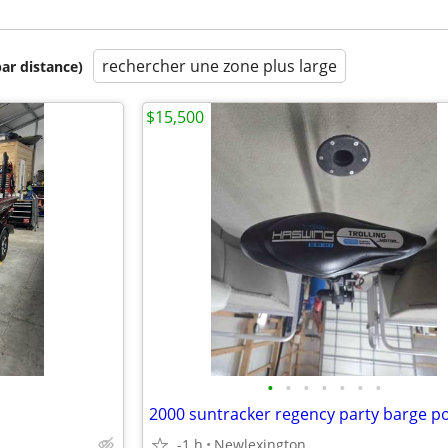
rechercher une zone plus large
par distance)
$15,500
•
•
•
•
•
•
•
2000 suntracker regency party barge 
-1 h
Newlexington