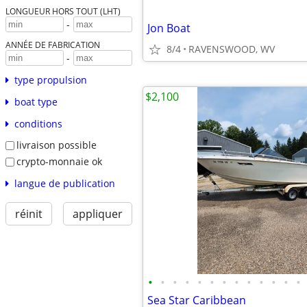
LONGUEUR HORS TOUT (LHT)
-
Jon Boat
ANNÉE DE FABRICATION
8/4
RAVENSWOOD, WV
-
type propulsion
$2,100
boat type
conditions
livraison possible
crypto-monnaie ok
langue de publication
réinit
appliquer
•
•
•
•
•
•
•
•
•
•
•
•
•
Sea Star Caribbean