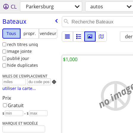
CL
Parkersburg
autos
Bateaux
Tous
propr.
vendeur
der
rech titres uniq
Image jointe
publié jour
$1,000
hide duplicates
MILES DE L’EMPLACEMENT
no imag

utiliser la carte...
Prix
Gratuit
$
– $
MARQUE ET MODÈLE