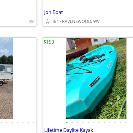
Jon Boat
8/4
RAVENSWOOD, WV
$150
•
•
•
•
•
•
•
•
•
•
•
•
•
•
•
•
•
•
•
Lifetime Daylite Kayak